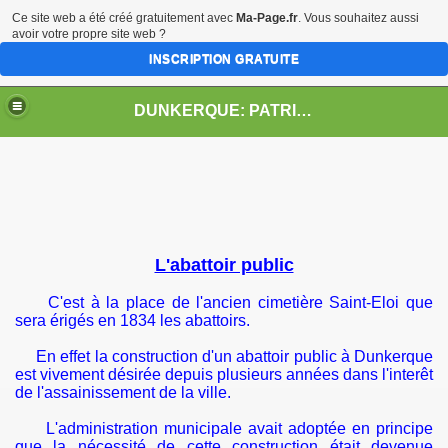
Ce site web a été créé gratuitement avec
Ma-Page.fr
. Vous souhaitez aussi
avoir votre propre site web ?
INSCRIPTION GRATUITE
DUNKERQUE: PATRIMOINE & URBANISME - Cyrille Misérolle-Velpry
L'abattoir public
C'est à la place de l'ancien cimetière Saint-Eloi que
sera érigés en 1834 les abattoirs.
En effet la construction d'un abattoir public à Dunkerque
a Basse-Ville
est vivement désirée depuis plusieurs années dans l'interêt
de l'assainissement de la ville.
le
L'administration municipale avait adoptée en principe
que la nécessité de cette construction était devenue