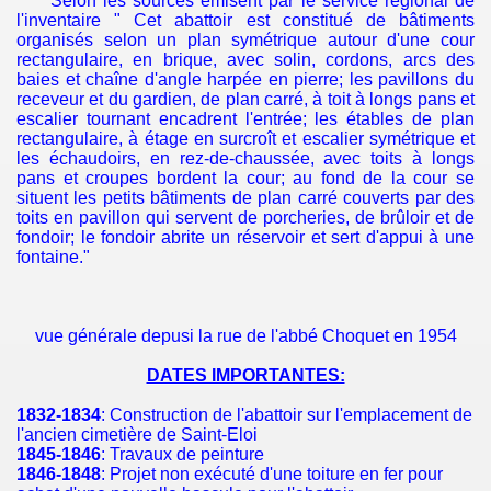
Selon les sources émisent par le service régional de
POTISEK
l'inventaire " Cet abattoir est constitué de bâtiments
organisés selon un plan symétrique autour d'une cour
rectangulaire, en brique, avec solin, cordons, arcs des
baies et chaîne d'angle harpée en pierre; les pavillons du
receveur et du gardien, de plan carré, à toit à longs pans et
role
escalier tournant encadrent l'entrée; les étables de plan
rectangulaire, à étage en surcroît et escalier symétrique et
les échaudoirs, en rez-de-chaussée, avec toits à longs
pans et croupes bordent la cour; au fond de la cour se
situent les petits bâtiments de plan carré couverts par des
toits en pavillon qui servent de porcheries, de brûloir et de
fondoir; le fondoir abrite un réservoir et sert d'appui à une
fontaine."
vue générale depusi la rue de l'abbé Choquet en 1954
DATES IMPORTANTES:
1832-1834
: Construction de l'abattoir sur l'emplacement de
l'ancien cimetière de Saint-Eloi
1845-1846
: Travaux de peinture
1846-1848
: Projet non exécuté d'une toiture en fer pour